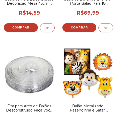
Decoração Mesa 45cm 3
Porta Balão Para 18
Hastes
Balões
R$14,59
R$69,99
Fita para Arco de Balões
Balão Metalizado
Desconstruido Faça Você
Fazendinha e Safari
Mesmo DIY Super Facil
Animais Festa 12p-15p