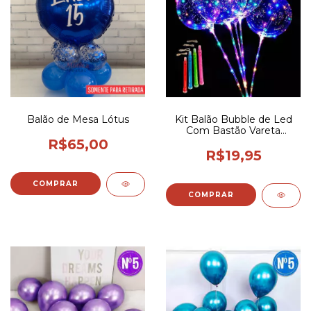
Balão de Mesa Lótus
Kit Balão Bubble de Led
Com Bastão Vareta
Colorida Faça Você
R$65,00
Mesmo
R$19,95
COMPRAR