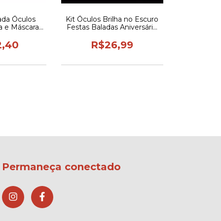
lada Óculos
Kit Óculos Brilha no Escuro
ra e Máscaras
Festas Baladas Aniversário
 Negra
10 Un. Vários Modelos
2,40
R$26,99
Permaneça conectado