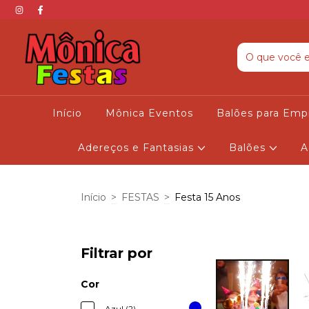
Início
Mônica Eventos
Balões para Emp
Adereços e Fantasias
Balões
A
Início
>
FESTAS
>
Festa 15 Anos
Filtrar por
Cor
Azul (2)