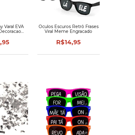
y Varal EVA
Oculos Escuros Retrô Frases
 Decoracao
Viral Meme Engracado
io 100cm
,95
R$14,95