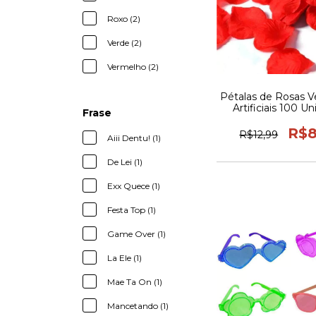
Roxo (2)
Verde (2)
Vermelho (2)
Pétalas de Rosas 
Artificiais 100 U
Frase
R$8
R$12,99
Aiii Dentu! (1)
De Lei (1)
Exx Quece (1)
Festa Top (1)
Game Over (1)
La Ele (1)
Mae Ta On (1)
Mancetando (1)