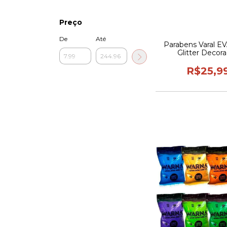
Preço
De
Até
Parabens Varal EV
Glitter Decor
Aniversari
R$25,9