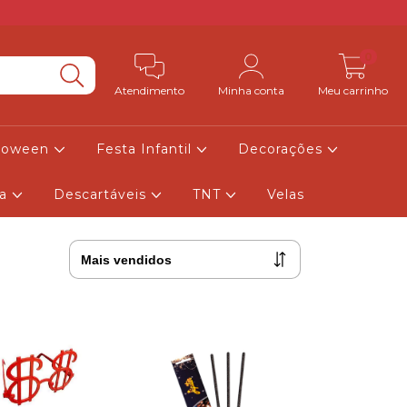
0
Atendimento
Minha conta
Meu carrinho
lloween
Festa Infantil
Decorações
ia
Descartáveis
TNT
Velas