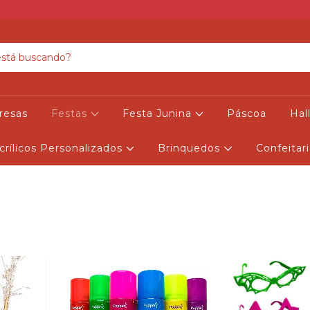
resas
Festas
Festa Junina
Páscoa
Ha
crílicos Personalizados
Brinquedos
Confeitar