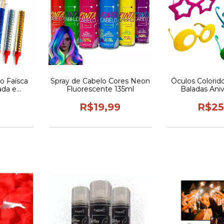
o Faísca
Spray de Cabelo Cores Neon
Óculos Colorid
ada e
Fluorescente 135ml
Baladas Aniv
ões
Unidades Vár
R$19,99
R$25