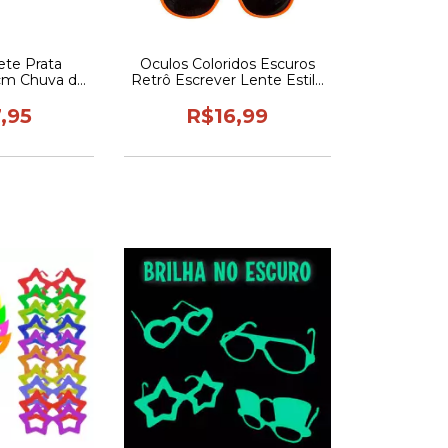
ete Prata
Oculos Coloridos Escuros
cm Chuva de
Retrô Escrever Lente Estilo
a Festas
Revoada Tiktok
sario
,95
R$16,99