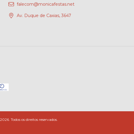
falecom@monicafestas.net
Av. Duque de Caxias, 3647
26. Todos os direitos reservados.