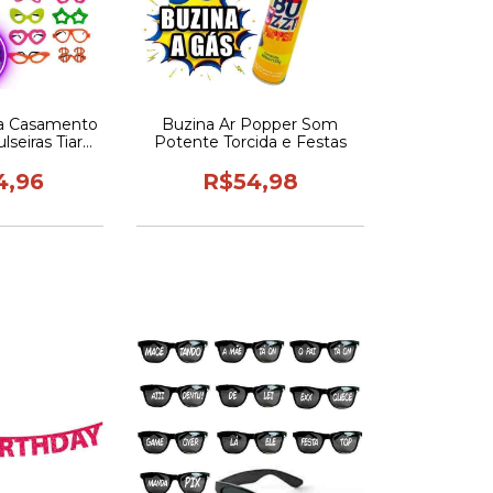
ta Casamento
Buzina Ar Popper Som
seiras Tiaras
Potente Torcida e Festas
orido
4,96
R$54,98