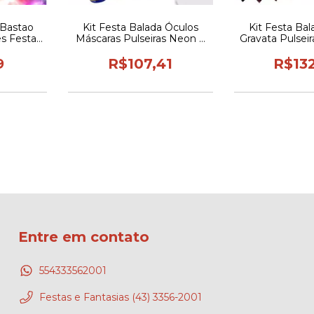
 Bastao
Kit Festa Balada Óculos
Kit Festa Ba
s Festa
Máscaras Pulseiras Neon e
Gravata Pulsei
velacao
Pulseiras de Identificacao
Neon Luz
9
R$107,41
R$13
Entre em contato
554333562001
Festas e Fantasias (43) 3356-2001