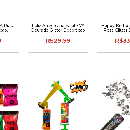
A Prata
Feliz Aniversario Varal EVA
Happy Birthda
acao
Dourado Glitter Decoracao
Rosa Glitter
o
Aniversar
9
R$29,99
R$33