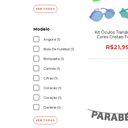
VER TODOS
Modelo
Kit Óculos Trans
Cores Cristais 
Angorá (1)
Baladas Aniversári
Vários Mode
R$21,9
Bola De Futebol (1)
Borboleta (1)
Cartola (1)
Cifrao (1)
Coracao (1)
Coração (1)
Darlene (1)
VER TODOS