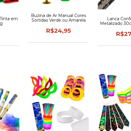
Buzina de Ar Manual Cores
 Tinta em
Lanca Conf
Sortidas Verde ou Amarela
0g
Metalizado 30
Prata Par
R$24,95
Aniver
R$27