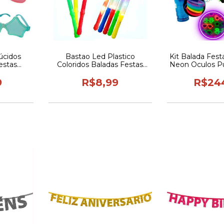
lúcidos
Bastao Led Plastico
Kit Balada Fes
Festas
Coloridos Baladas Festas
Neon Oculos Pul
o 10 Un.
Casamentos
Mix Col
los
9
R$8,99
R$24