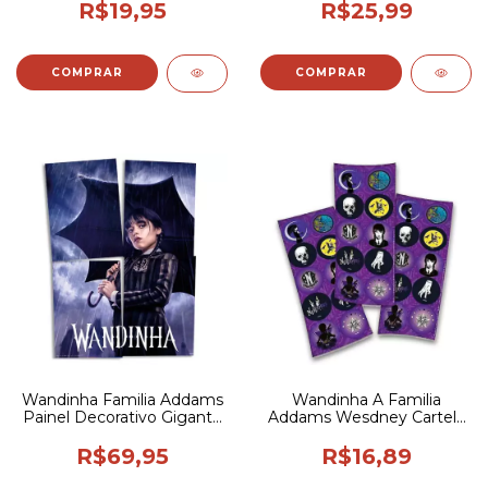
R$19,95
R$25,99
COMPRAR
Wandinha Familia Addams
Wandinha A Familia
Painel Decorativo Gigante
Addams Wesdney Cartela
Vandinha
de Adesivos Stickers 30
Unidades
R$69,95
R$16,89