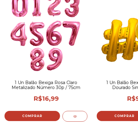
1 Un Balão Bexiga Rosa Claro
1 Un Balão Bex
Metalizado Número 30p / 75cm
Dourado Sim
R$16,99
R$9
COMPRAR
COMPRAR