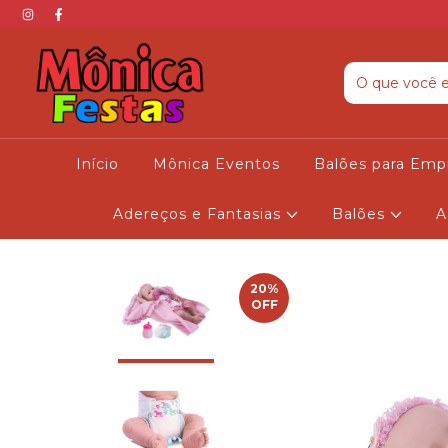
Início
Mônica Eventos
Balões para Emp
Adereços e Fantasias
Balões
A
20
%
OFF