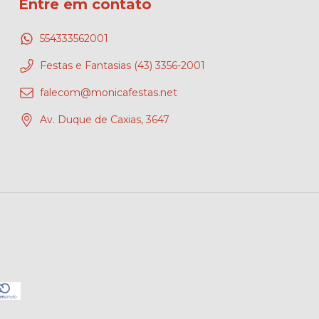
Entre em contato
554333562001
Festas e Fantasias (43) 3356-2001
falecom@monicafestas.net
Av. Duque de Caxias, 3647