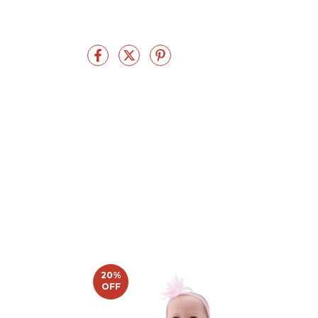
20
%
OFF