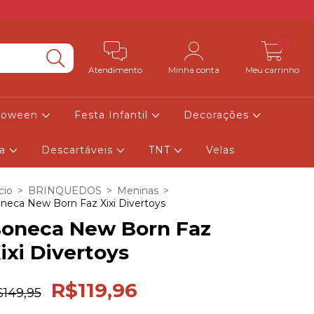
0
Atendimento
Minha conta
Meu carrinho
lloween
Festa Infantil
Decorações
ia
Descartáveis
TNT
Velas
cio
>
BRINQUEDOS
>
Meninas
>
neca New Born Faz Xixi Divertoys
oneca New Born Faz
ixi Divertoys
R$119,96
$149,95