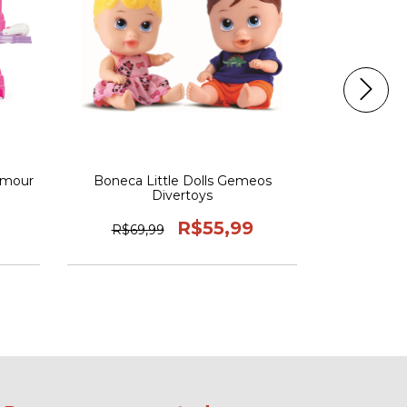
amour
Boneca Little Dolls Gemeos
Brinquedo 
Divertoys
Chef c
R$55,99
R$69,99