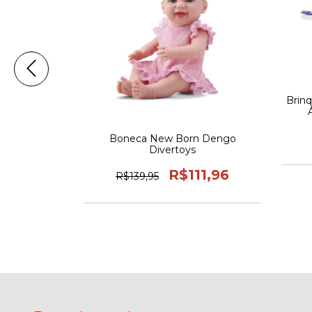
Brin
it Limpeza
Boneca New Born Dengo
a Pá Maral
Divertoys
9
R$111,96
R$139,95