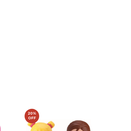
20
%
OFF