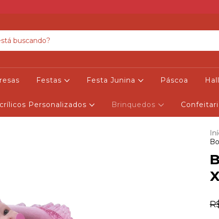
resas
Festas
Festa Junina
Páscoa
Ha
crílicos Personalizados
Brinquedos
Confeitar
Iní
Bo
B
X
R