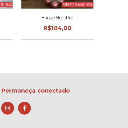
Buquê BeijaFlor
Buq
R$104,00
R
Permaneça conectado