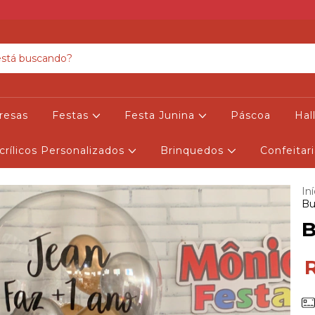
resas
Festas
Festa Junina
Páscoa
Ha
crílicos Personalizados
Brinquedos
Confeitar
Iní
Bu
B