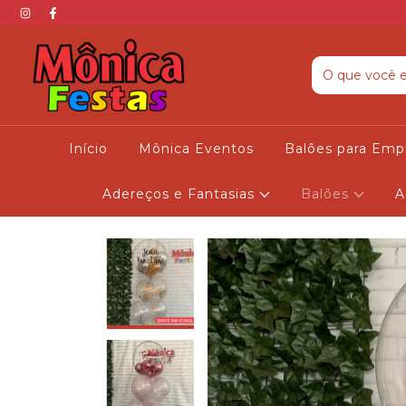
Início
Mônica Eventos
Balões para Emp
Adereços e Fantasias
Balões
A