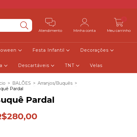
0
Atendimento
Minha conta
Meu carrinho
lloween
Festa Infantil
Decorações
ia
Descartáveis
TNT
Velas
cio
>
BALÕES
>
Arranjos/Buquês
>
quê Pardal
uquê Pardal
R$280,00