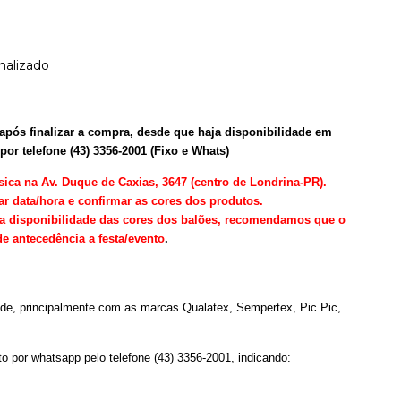
nalizado
 após finalizar a compra, desde que haja disponibilidade em
or telefone (43) 3356-2001 (Fixo e Whats)
ísica na Av. Duque de Caxias, 3647 (centro de Londrina-PR).
 data/hora e confirmar as cores dos produtos.
ir a disponibilidade das cores dos balões, recomendamos que o
 antecedência a festa/evento
.
ade, principalmente com as marcas Qualatex, Sempertex, Pic Pic,
ato por whatsapp pelo telefone (43) 3356-2001, indicando: